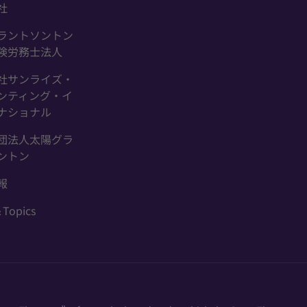
社
ラントソントン
険労務士法人
社サンライズ・
ンティング・イ
ナショナル
団法人太陽グラ
ントン
報
Topics