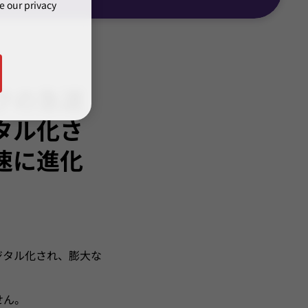
e our privacy
クの急速
タル化さ
速に進化
ジタル化され、膨大な
せん。