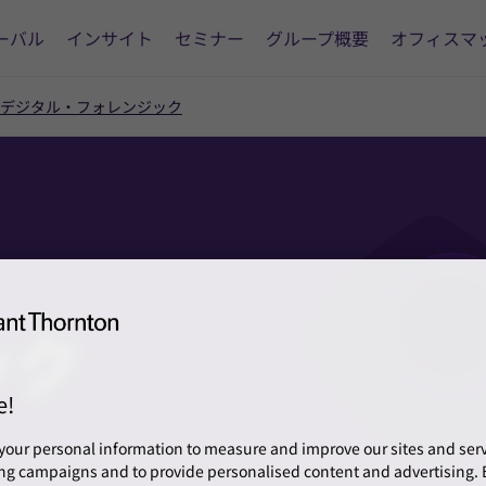
ーバル
インサイト
セミナー
グループ概要
オフィスマ
デジタル・フォレンジック
ック
e!
your personal information to measure and improve our sites and servi
ng campaigns and to provide personalised content and advertising. B