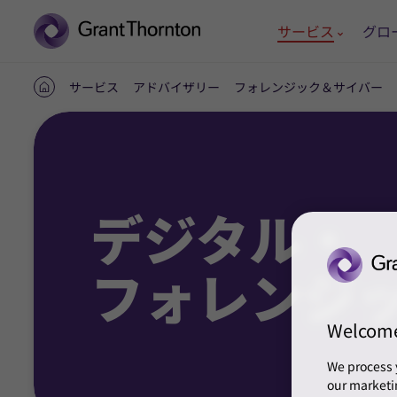
サービス
グロ
サービス
アドバイザリー
フォレンジック＆サイバー
ホ
ー
ム
デジタル・
フォレンジ
Welcom
We process 
our marketi