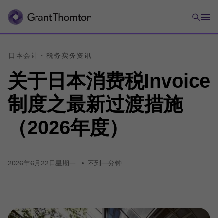
日本会计・
税务实务
资讯
关于
日本
消费税
Invoice
制度
之
最新
过渡
措施
（2026年度）
2026年6月22日星期一
不到一分钟