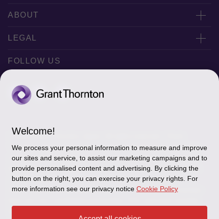
联系我们
ABOUT
Office Map
公司简介
LEGAL
Privacy policy
FOLLOW US
Disclaimer
Cookie Settings
Welcome!
© 2026 Grant Thornton Japan. All rights reserved. “Grant
Thornton” refers to the brand under which the Grant Thornton
We process your personal information to measure and improve
member firms provide assurance, tax and advisory services to
our sites and service, to assist our marketing campaigns and to
provide personalised content and advertising. By clicking the
their clients and/or refers to one or more member firms, as the
button on the right, you can exercise your privacy rights. For
context requires. Grant Thornton Japan is a member firm of
more information see our privacy notice
Cookie Policy
Grant Thornton International Ltd (GTIL). GTIL and the member
firms are not a worldwide partnership. GTIL and each member
firm is a separate legal entity. Services are delivered by the
Accept all cookies