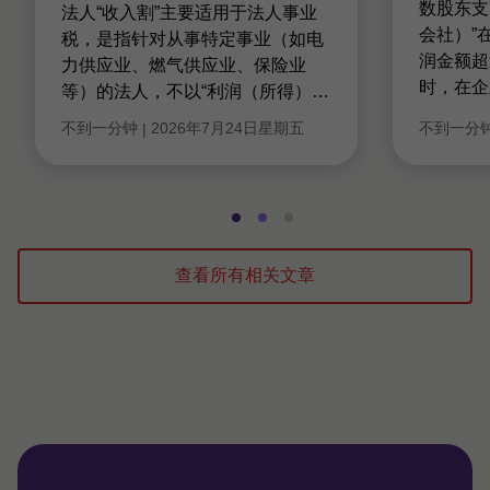
数股东支
法人“收入割”主要适用于法人事业
会社）”
税，是指针对从事特定事业（如电
润金额超
力供应业、燃气供应业、保险业
时，在企
等）的法人，不以“利润（所得）
…
不到一分钟
2026年7月24日星期五
不到一分
|
转
转
转
到
到
到
幻
幻
幻
查看所有相关文章
灯
灯
灯
片
片
片
1，
2，
3，
共
共
共
3
3
3