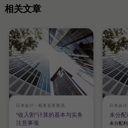
相关文章
日本会计・税务实务资讯
日本会计
“收入割”计算的基本与实务
未分配
注意事项
未分配利