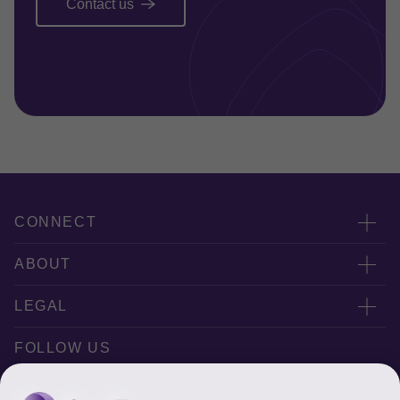
Contact us
CONNECT
联系我们
ABOUT
Office Map
公司简介
LEGAL
Privacy policy
FOLLOW US
Disclaimer