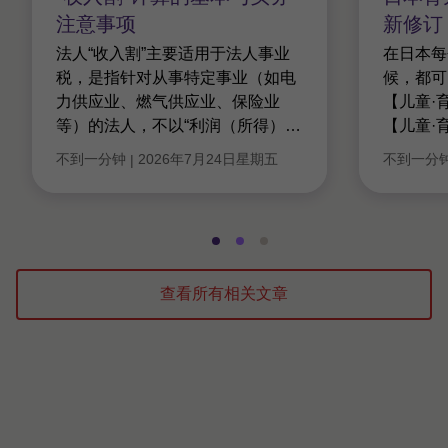
注意事项
新修订
法人“收入割”主要适用于法人事业
在日本每
税，是指针对从事特定事业（如电
候，都可
力供应业、燃气供应业、保险业
【儿童·
等）的法人，不以“利润（所得）
…
【儿童·
不到一分钟
2026年7月24日星期五
不到一分
|
转
转
转
到
到
到
幻
幻
幻
查看所有相关文章
灯
灯
灯
片
片
片
1，
2，
3，
共
共
共
3
3
3