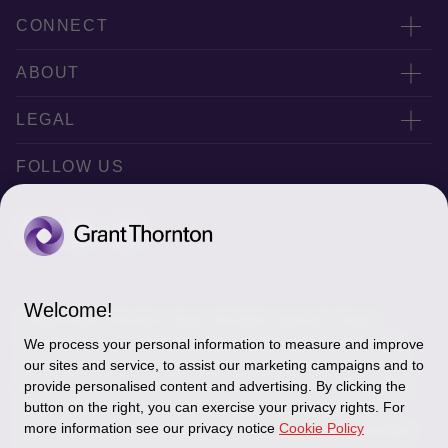
CONNECT
联系我们
ABOUT
Office Map
公司简介
LEGAL
Privacy policy
FOLLOW US
Disclaimer
Cookie Settings
Welcome!
© 2026 Grant Thornton Japan. All rights reserved. “Grant
Thornton” refers to the brand under which the Grant Thornton
We process your personal information to measure and improve
member firms provide assurance, tax and advisory services to
our sites and service, to assist our marketing campaigns and to
provide personalised content and advertising. By clicking the
their clients and/or refers to one or more member firms, as the
button on the right, you can exercise your privacy rights. For
context requires. Grant Thornton Japan is a member firm of
more information see our privacy notice
Cookie Policy
Grant Thornton International Ltd (GTIL). GTIL and the member