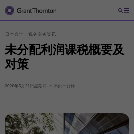
日本会计・
税务实务
资讯
未
分配
利润
课税
概要
及
对策
2026年5月21日星期四
不到一分钟