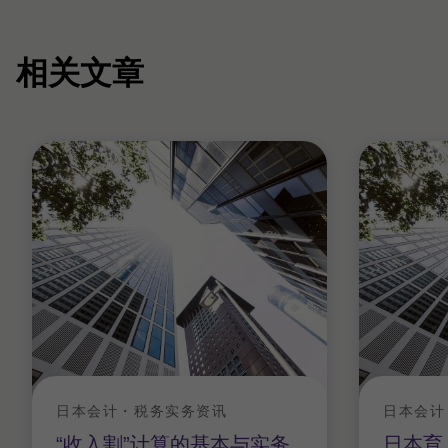
相关文章
日本会计・税务实务资讯
日本会计
“收入割”计算的基本与实务
日本育