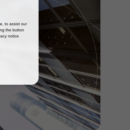
, to assist our
ng the button
vacy notice