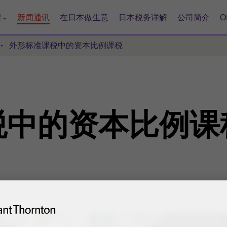
绍
新闻通讯
在日本做生意
日本税务详解
公司简介
O
外形标准课税中的资本比例课税
税
中
的
资本
比例
课