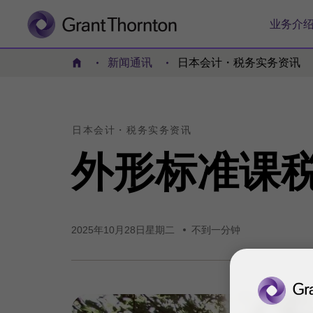
业务介
新闻通讯
日本会计・税务实务资讯
首頁
日本会计・
税务实务
资讯
外形
标准
课
2025年10月28日星期二
不到一分钟