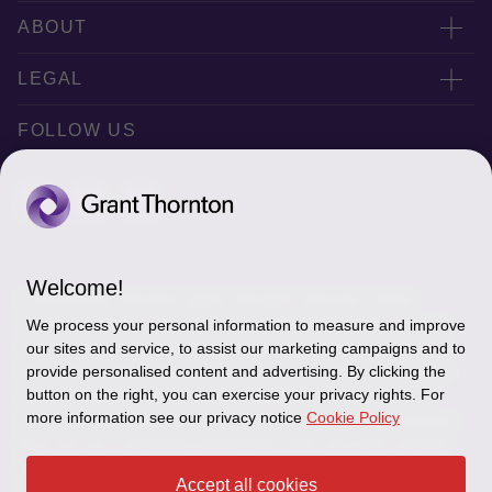
联系我们
ABOUT
Office Map
公司简介
LEGAL
Privacy policy
FOLLOW US
Disclaimer
Cookie Settings
Welcome!
© 2026 Grant Thornton Japan. All rights reserved. “Grant
Thornton” refers to the brand under which the Grant Thornton
We process your personal information to measure and improve
member firms provide assurance, tax and advisory services to
our sites and service, to assist our marketing campaigns and to
provide personalised content and advertising. By clicking the
their clients and/or refers to one or more member firms, as the
button on the right, you can exercise your privacy rights. For
context requires. Grant Thornton Japan is a member firm of
more information see our privacy notice
Cookie Policy
Grant Thornton International Ltd (GTIL). GTIL and the member
firms are not a worldwide partnership. GTIL and each member
firm is a separate legal entity. Services are delivered by the
Accept all cookies