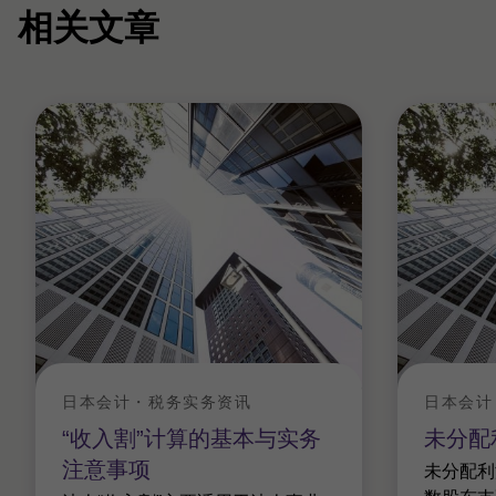
相关文章
日本会计・税务实务资讯
日本会计
“收入割”计算的基本与实务
未分配
注意事项
未分配利