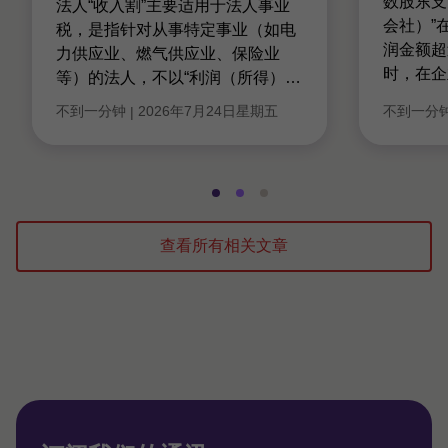
数股东支
法人“收入割”主要适用于法人事业
会社）”
税，是指针对从事特定事业（如电
润金额超
力供应业、燃气供应业、保险业
时，在企
等）的法人，不以“利润（所得）
…
不到一分钟
2026年7月24日星期五
不到一分
|
转
转
转
到
到
到
幻
幻
幻
查看所有相关文章
灯
灯
灯
片
片
片
1，
2，
3，
共
共
共
3
3
3