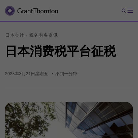
日本会计・
税务实务
资讯
日本
消费税
平台
征税
2025年3月21日星期五
不到一分钟